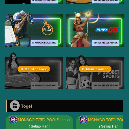
⚙ Maintenance
⚙ Maintenance
Togel
MONACO TOTO POOLS 22.30
MONACO TOTO POOLS 
( Setiap Hari )
( Setiap Hari )