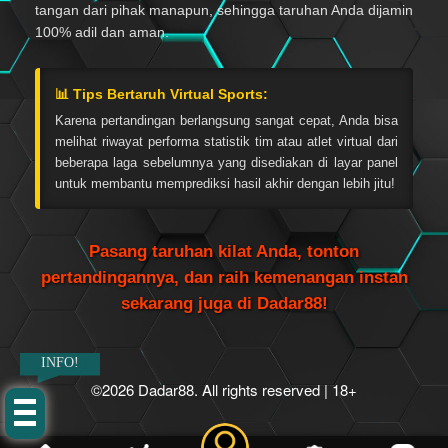
tangan dari pihak manapun, sehingga taruhan Anda dijamin
100% adil dan aman.
📊 Tips Bertaruh Virtual Sports:
Karena pertandingan berlangsung sangat cepat, Anda bisa
melihat riwayat performa statistik tim atau atlet virtual dari
beberapa laga sebelumnya yang disediakan di layar panel
untuk membantu memprediksi hasil akhir dengan lebih jitu!
Pasang taruhan kilat Anda, tonton
pertandingannya, dan raih kemenangan instan
sekarang juga di Dadar88!
INFO!
©2026 Dadar88. All rights reserved | 18+