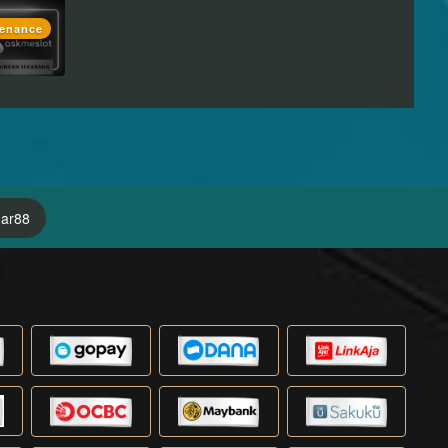
tenance
dar88