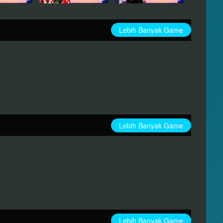
Lebih Banyak Game
Lebih Banyak Game
Lebih Banyak Game