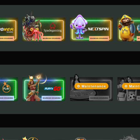
⚙ Maintenance
⚙ Main