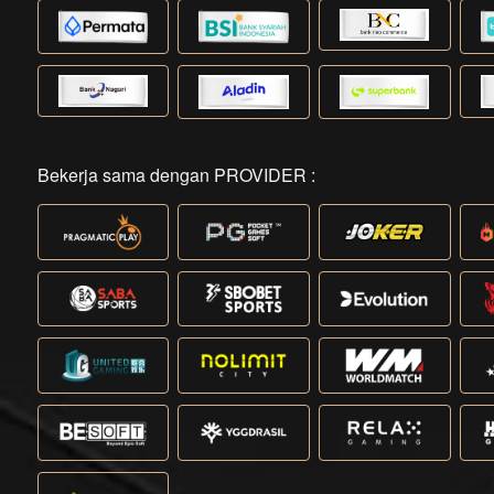
Bekerja sama dengan PROVIDER :