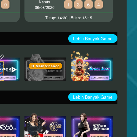
Kamis
0
1
3
6
4
06/08/2026
Tutup: 14:30 | Buka: 15:15
Lebih Banyak Game
⚙ Maintenance
Lebih Banyak Game