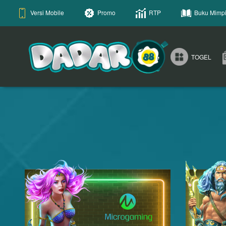
Versi Mobile
Promo
RTP
Buku Mimp
TOGEL