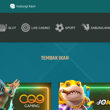
i
Hubungi Kami
SLOT
LIVE CASINO
SPORT
SABUNG AY
TEMBAK IKAN